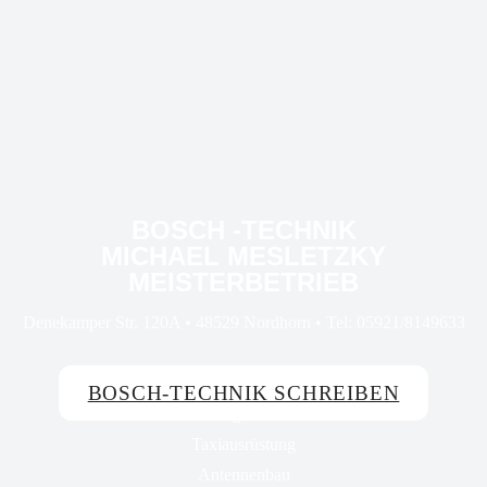
BOSCH -TECHNIK
MICHAEL MESLETZKY
MEISTERBETRIEB
Denekamper Str. 120A • 48529 Nordhorn • Tel: 05921/8149633
BOSCH-TECHNIK SCHREIBEN
Fahrzeugelektronik
Taxiausrüstung
Antennenbau