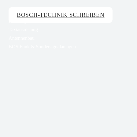
BOSCH-TECHNIK SCHREIBEN
Fahrzeugelektronik
Taxiausrüstung
Antennenbau
BOS Funk & Sondersignalanlagen