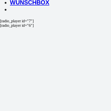
WUNSCHBOX
[radio_player id="7"]
[radio_player id="6"]